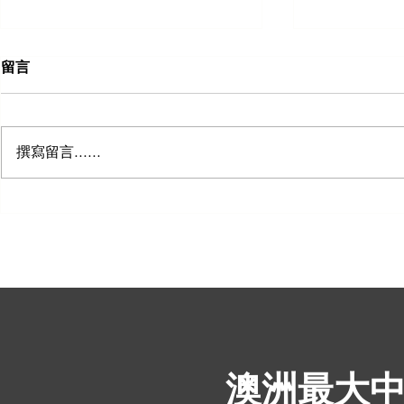
留言
撰寫留言......
五个郊区将成为悉尼的下一个
罗林纳站：
商业热点
羊养殖场售价
​澳洲最大