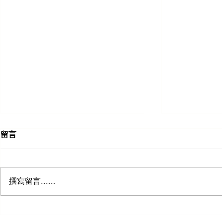
留言
撰寫留言......
五个郊区将成为悉尼的下一个
罗林纳站：