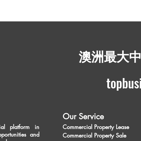
商业热点
羊养殖场售价
​澳洲最大
topbus
Our Service
al platform in
Commercial Property Lease
portunities and
Commercial Property Sale