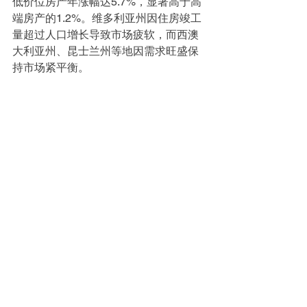
低价位房产年涨幅达5.7%，显著高于高
端房产的1.2%。维多利亚州因住房竣工
量超过人口增长导致市场疲软，而西澳
大利亚州、昆士兰州等地因需求旺盛保
持市场紧平衡。