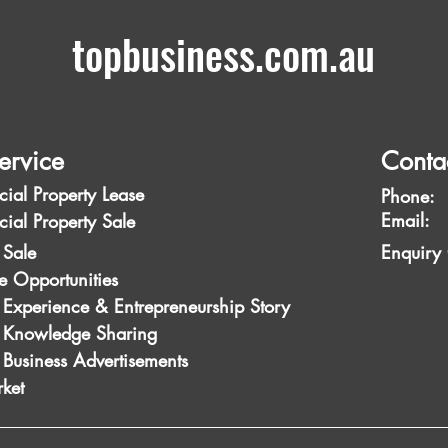
topbusiness.com.au
ervice
Conta
ial Property Lease
Phone:
Emai
ial Property Sale
 Sale
Enquiry
e Opportunities
 Experience & Entrepreneurship Story
s Knowledge Sharing
 Business Advertisements
ket