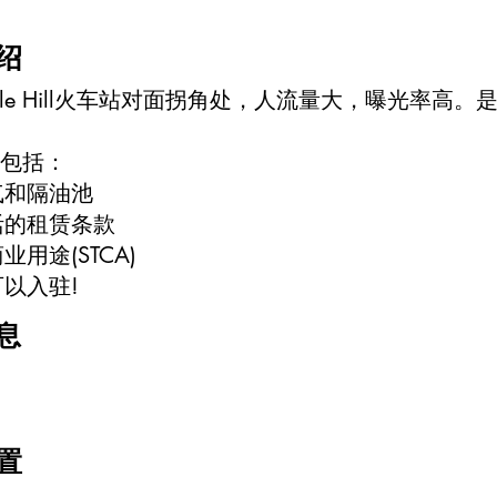
绍
stle Hill火车站对面拐角处，人流量大，曝光率
包括：
气和隔油池
活的租赁条款
业用途(STCA)
可以入驻!
息
置