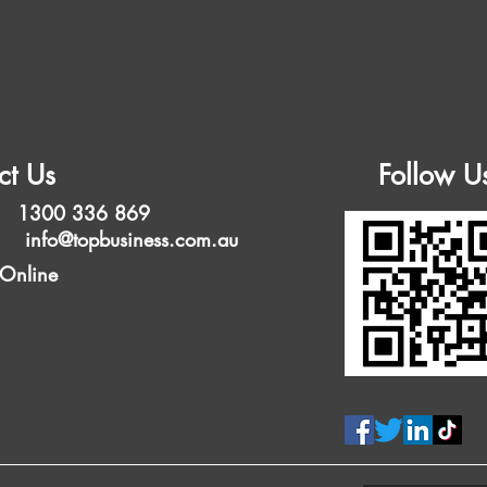
ct Us
Follow U
 1300 336 869
l:
info@topbusiness.com.au
 Online