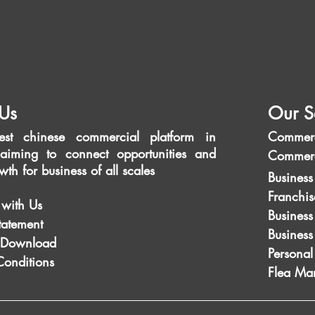
Us
Our S
est chinese commercial platform in
Commerc
aiming to connect opportunities and
Commerc
wth for business of all scales
Business
Franchis
 with Us
Business
tatement
Busines
 Download
Personal
Conditions
Flea Mar