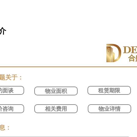
介
问题关于：
约面谈
租赁期限
物业面积
价咨询
相关费用
物业详情
信息：