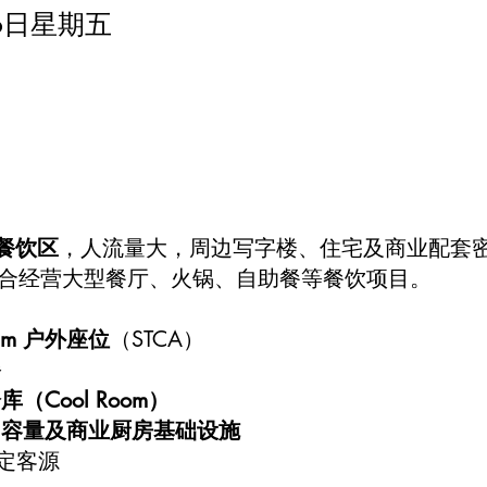
月6日星期五
核心餐饮区
，人流量大，周边写字楼、住宅及商业配套
合经营大型餐厅、火锅、自助餐等餐饮项目。
sqm 户外座位
（STCA）
餐
Cool Room）
力容量及商业厨房基础设施
定客源