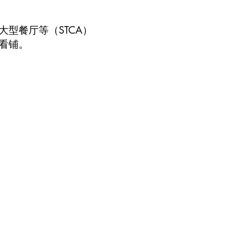
l
型餐厅等（STCA）
看铺。