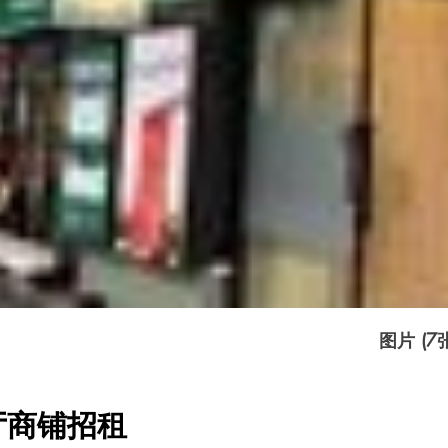
图片 (7
厅商铺招租