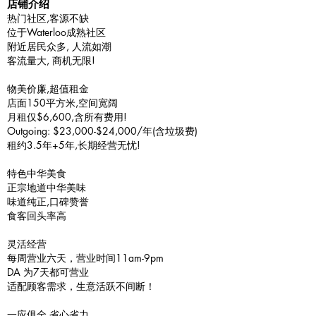
​店铺介绍
热门社区,客源不缺
位于Waterloo成熟社区
附近居民众多, 人流如潮
客流量大, 商机无限!
物美价廉,超值租金
店面150平方米,空间宽阔
月租仅$6,600,含所有费用!
Outgoing: $23,000-$24,000/年(含垃圾费)
租约3.5年+5年,长期经营无忧!
特色中华美食
正宗地道中华美味
味道纯正,口碑赞誉
食客回头率高
灵活经营
每周营业六天，营业时间11am-9pm
DA 为7天都可营业
适配顾客需求，生意活跃不间断！
一应俱全,省心省力