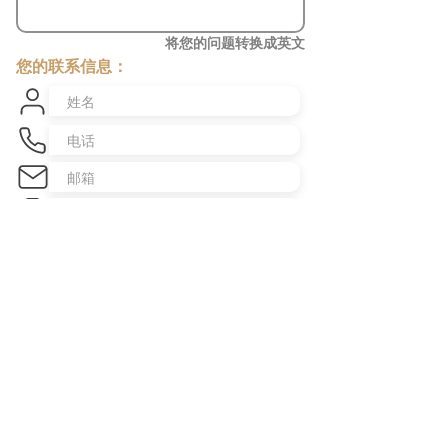
将您的问题转换成英文
您的联系信息：
发送咨询
​澳洲最大中文商业交易平台
topbusiness.com.au
About Us
The largest chinese commercial platform in Sydney, aiming to
connect opportunities and foster growth for business of all scales