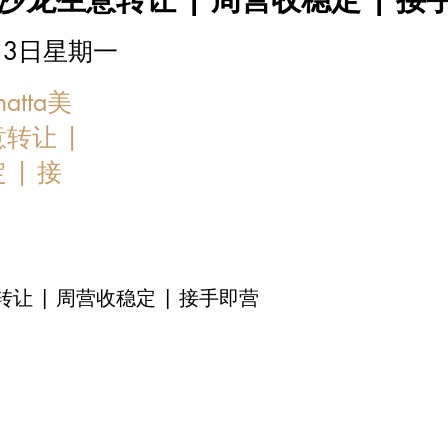
1月3日星期一
atta美
转让 |
 | 接
意转让 | 周营收稳定 | 接手即营