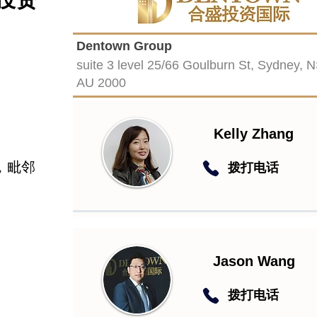
Dentown Group
suite 3 level 25/66 Goulburn St, Sydney, 
AU 2000
Kelly Zhang
，毗邻
​拨打电话
Jason Wang
​拨打电话