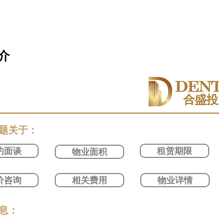
介
问题关于：
约面谈
租赁期限
物业面积
价咨询
相关费用
物业详情
信息：