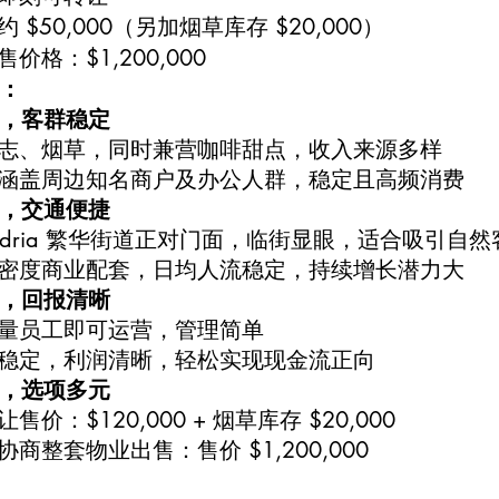
约 $50,000（另加烟草库存 $20,000）
售价格：$1,200,000
：
，客群稳定
杂志、烟草，同时兼营咖啡甜点，收入来源多样
群涵盖周边知名商户及办公人群，稳定且高频消费
，交通便捷
xandria 繁华街道正对门面，临街显眼，适合吸引自
高密度商业配套，日均人流稳定，持续增长潜力大
，回报清晰
少量员工即可运营，管理简单
收稳定，利润清晰，轻松实现现金流正向
，选项多元
让售价：$120,000 + 烟草库存 $20,000
协商整套物业出售：售价 $1,200,000