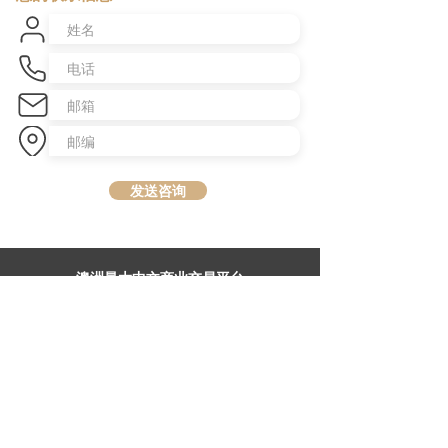
发送咨询
​澳洲最大中文商业交易平台
topbusiness.com.au
About Us
The largest chinese commercial platform in Sydney, aiming to
connect opportunities and foster growth for business of all scales
Advertise with Us
Privacy Statement
Brochure Download
Terms & Conditions