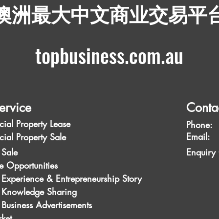
​澳洲最大中文商业交易平
topbusiness.com.au
ervice
Conta
ial Property Lease
Phone:
Emai
ial Property Sale
 Sale
Enquiry
e Opportunities
 Experience & Entrepreneurship Story
s Knowledge Sharing
 Business Advertisements
ket