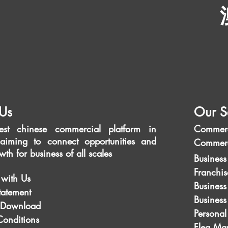
Us
Our S
est chinese commercial platform in
Commerc
aiming to connect opportunities and
Commerc
wth for business of all scales
Business
Franchis
 with Us
Business
tatement
Busines
 Download
Personal
Conditions
Flea Mar