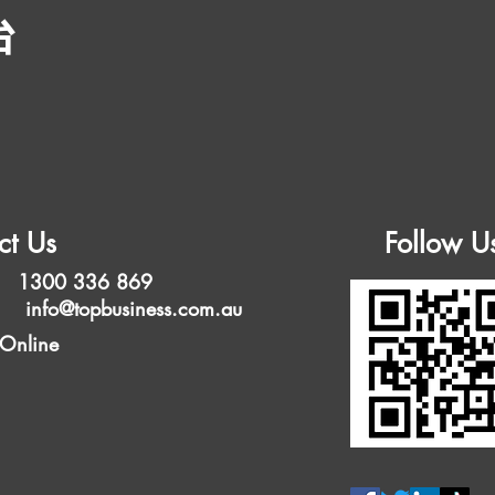
台
ct Us
Follow U
 1300 336 869
l:
info@topbusiness.com.au
 Online