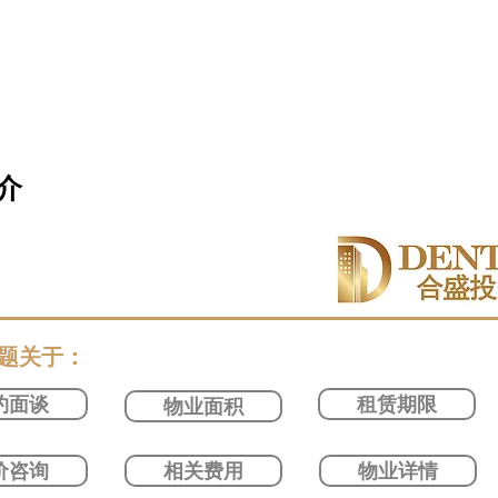
介
问题关于：
约面谈
租赁期限
物业面积
价咨询
相关费用
物业详情