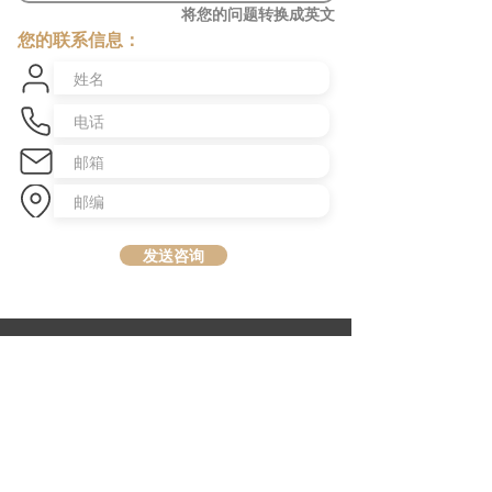
将您的问题转换成英文
您的联系信息：
发送咨询
​澳洲最大中文商业交易平台
topbusiness.com.au
About Us
The largest chinese commercial platform in Sydney, aiming to
connect opportunities and foster growth for business of all scales
Advertise with Us
Privacy Statement