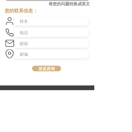
将您的问题转换成英文
您的联系信息：
发送咨询
​澳洲最大中文商业交易平台
topbusiness.com.au
About Us
The largest chinese commercial platform in Sydney, aiming to
connect opportunities and foster growth for business of all scales
Advertise with Us
Privacy Statement