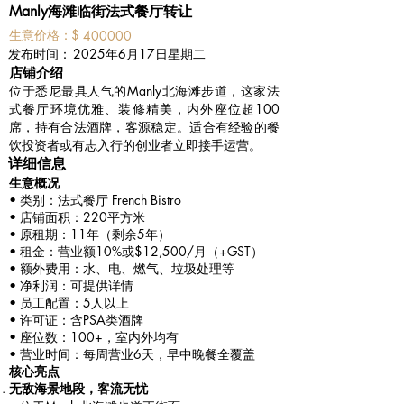
Manly海滩临街法式餐厅转让
​生意价格：
$
400000
​发布时间：
2025年6月17日星期二
​店铺介绍
位于悉尼最具人气的Manly北海滩步道，这家法
式餐厅环境优雅、装修精美，内外座位超100
席，持有合法酒牌，客源稳定。适合有经验的餐
饮投资者或有志入行的创业者立即接手运营。
详细信息
生意概况
• 类别：法式餐厅 French Bistro
• 店铺面积：220平方米
• 原租期：11年（剩余5年）
• 租金：营业额10%或$12,500/月（+GST）
• 额外费用：水、电、燃气、垃圾处理等
• 净利润：可提供详情
• 员工配置：5人以上
• 许可证：含PSA类酒牌
• 座位数：100+，室内外均有
• 营业时间：每周营业6天，早中晚餐全覆盖
核心亮点
无敌海景地段，客流无忧