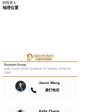
的投资人
地理位置
Dentown Group
suite 3 level 25/66 Goulburn St, Sydney, NSW, AU
2000
Jason Wang
​拨打电话
Kelly Zhang