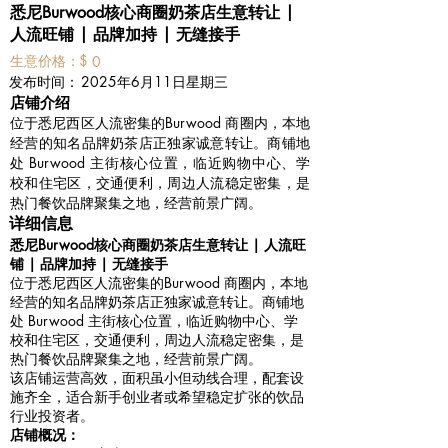
悉尼Burwood核心商圈奶茶店生意转让 |
人流旺铺 | 品牌加持 | 无缝接手
​生意价格：
$
0
​发布时间：
2025年6月11日星期三
​店铺介绍
位于悉尼西区人流密集的Burwood 商圈内，本地
经营的知名品牌奶茶店正独家诚意转让。商铺地
处 Burwood 主街核心位置，临近购物中心、学
校和住宅区，交通便利，周边人流稳定密集，是
热门餐饮品牌聚集之地，经营前景广阔。
详细信息
悉尼Burwood核心商圈奶茶店生意转让 | 人流旺
铺 | 品牌加持 | 无缝接手
位于悉尼西区人流密集的Burwood 商圈内，本地
经营的知名品牌奶茶店正独家诚意转让。商铺地
处 Burwood 主街核心位置，临近购物中心、学
校和住宅区，交通便利，周边人流稳定密集，是
热门餐饮品牌聚集之地，经营前景广阔。
该店铺运营高效，面积虽小但动线合理，配套设
施齐全，适合新手创业者或希望稳定扩张的饮品
行业投资者。
店铺概况：