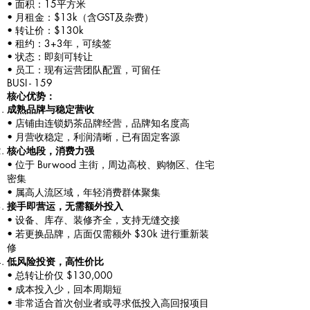
• 面积：15平方米
• 月租金：$13k（含GST及杂费）
• 转让价：$130k
• 租约：3+3年，可续签
• 状态：即刻可转让
• 员工：现有运营团队配置，可留任
BUSI - 159
核心优势：
成熟品牌与稳定营收
• 店铺由连锁奶茶品牌经营，品牌知名度高
• 月营收稳定，利润清晰，已有固定客源
核心地段，消费力强
• 位于 Burwood 主街，周边高校、购物区、住宅
密集
• 属高人流区域，年轻消费群体聚集
接手即营运，无需额外投入
• 设备、库存、装修齐全，支持无缝交接
• 若更换品牌，店面仅需额外 $30k 进行重新装
修
低风险投资，高性价比
• 总转让价仅 $130,000
• 成本投入少，回本周期短
• 非常适合首次创业者或寻求低投入高回报项目