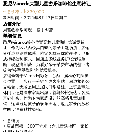
悉尼Miranda大型儿童游乐咖啡馆生意转让
​生意价格：
$
330,000
​发布时间：
2025年8月12日星期二
​店铺介绍
周营收非常可观 | 接手即营
详细信息
悉尼Miranda核心位置高档儿童咖啡馆诚意转
让！作为区域内极具口碑的亲子主题场所，店铺
依托成熟运营体系、稳定客群及优质硬件，已形
成持续盈利模式。因店主多线业务扩张无暇兼
顾，现忍痛割爱，为看好亲子消费市场的创业者
提供“接手即盈利”的优质机会。
店铺坐落于Miranda购物中心内，属核心商圈黄
金位置——步行一分钟可达火车站，周边紧邻公
交站台，无论是周边居民日常遛娃、上班族带娃
休闲，还是周末家庭出游，都能轻松抵达，客流
基础扎实。作为专为家庭设计的高档儿童咖啡
馆，这里既是孩子的欢乐天地，也是家长的放松
空间，消费粘性极强。
生意概况
• 店铺面积：380平方米（含儿童活动区、家长
休息区及服务台）