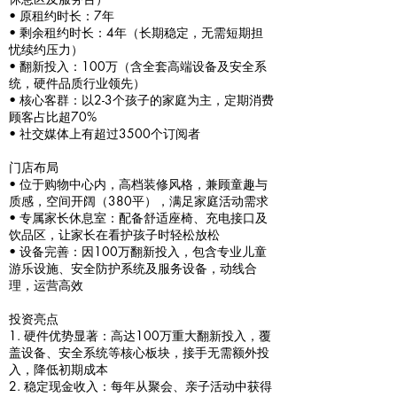
• 原租约时长：7年
• 剩余租约时长：4年（长期稳定，无需短期担
忧续约压力）
• 翻新投入：100万（含全套高端设备及安全系
统，硬件品质行业领先）
• 核心客群：以2-3个孩子的家庭为主，定期消费
顾客占比超70%
• 社交媒体上有超过3500个订阅者
门店布局
• 位于购物中心内，高档装修风格，兼顾童趣与
质感，空间开阔（380平），满足家庭活动需求
• 专属家长休息室：配备舒适座椅、充电接口及
饮品区，让家长在看护孩子时轻松放松
• 设备完善：因100万翻新投入，包含专业儿童
游乐设施、安全防护系统及服务设备，动线合
理，运营高效
投资亮点
1. 硬件优势显著：高达100万重大翻新投入，覆
盖设备、安全系统等核心板块，接手无需额外投
入，降低初期成本
2. 稳定现金收入：每年从聚会、亲子活动中获得