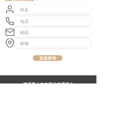
发送咨询
​澳洲最大中文商业交易平台
topbusiness.com.au
About Us
The largest chinese commercial platform in Sydney, aiming to
connect opportunities and foster growth for business of all scales
Advertise with Us
Privacy Statement
Brochure Download
Terms & Conditions