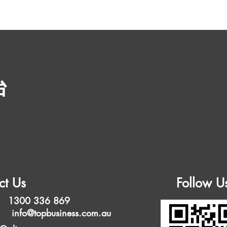
台
ct Us
Follow U
 1300 336 869
l:
info@topbusiness.com.au