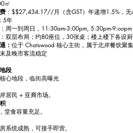
00㎡
费
：$$27,434.17//月（含GST）年递增1.5%，无ou
: 5年
：周一到周日，11:30am-3:00pm, 5:30pm-9:oopm
：双层布局；约80座位，30张桌；楼上楼下各设
通：
位于 Chatswood 核心主街，属于北岸餐饮聚
末及晚市客流稳定
地段
核心地段，临街高曝光
岸居民 + 亚裔市场。
积
㎡，堂食容量充足。
房系统成熟，可接手即营。