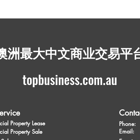
​澳洲最大中文商业交易平
topbusiness.com.au
ervice
Conta
ial Property Lease
Phone:
Emai
ial Property Sale