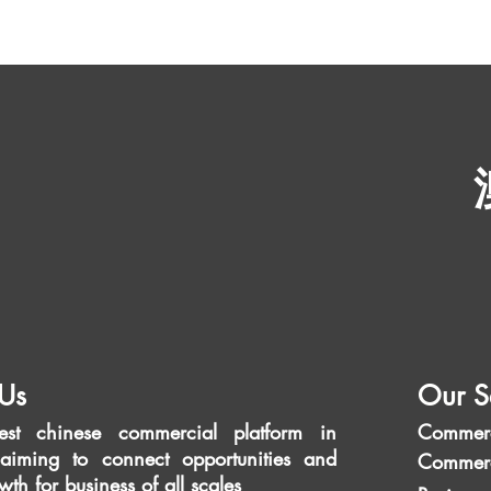
Us
Our S
est chinese commercial platform in
Commerc
aiming to connect opportunities and
Commerc
wth for business of all scales