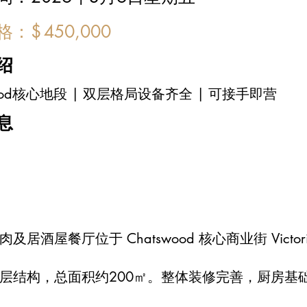
价格：
$
450,000
绍
wood核心地段 | 双层格局设备齐全 | 可接手即营
息
及居酒屋餐厅位于 Chatswood 核心商业街 Vic
层结构，总面积约200㎡。整体装修完善，厨房基