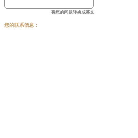
将您的问题转换成英文
您的联系信息：
发送咨询
​澳洲最大中文商业交易平台
topbusiness.com.au
About Us
The largest chinese commercial platform in Sydney, aiming to