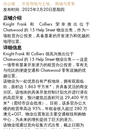
办公楼 ， 开发用地与土地， 商铺与零售
​发布时间：
2025年3月20日星期四
​店铺介绍
Knight Frank 和 Colliers 荣幸推出位于
Chatswood 的 15 Help Street 物业出售，作为一
项租赁办公投资，具备显著的开发潜力和优越的
地理位置。
详细信息
Knight Frank 和 Colliers 很高兴推出位于
Chatswood 的 15 Help Street 物业出售——这是
一项带有显著开发潜力的租赁办公投资，享有无
与伦比的便捷交通和 Chatswood 零售设施的优
越位置。
该物业为一处优质自有产权地块，拥有双面临
街，面积达 1,863 平方米*，并具备灵活的商业
分区。该地块的具体开发控制计划允许进行潜在
的高层开发，预计建筑总面积可达 29,400 平方
米*（需经市议会批准）。目前，该多层办公大
楼的租赁率高达 95%，年租金收入超过 280 万
澳元+GST。物业位置靠近主要交通枢纽和购物
中心，为未来的增长提供了巨大的潜力。
该物业现通过意向征集方式出售，截止日期为