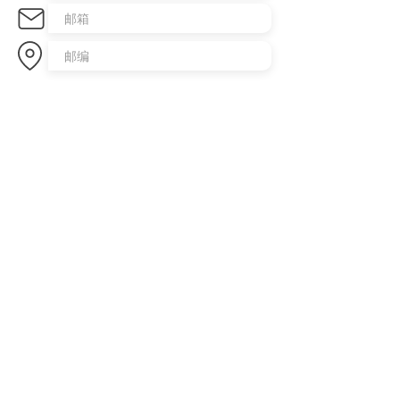
发送咨询
​澳洲最大中文商业交易平台
topbusiness.com.au
About Us
The largest chinese commercial platform in Sydney, aiming to
connect opportunities and foster growth for business of all scales
Advertise with Us
Privacy Statement
Brochure Download
Terms & Conditions
Our Service
Commercial Property Lease
Commercial Property Sale
Business Sale
Business Experience & Entrepreneurship Story