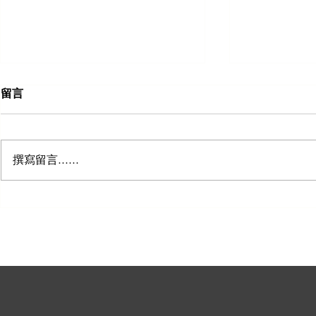
留言
撰寫留言......
五个郊区将成为悉尼的下一个
罗林纳站：
商业热点
羊养殖场售价