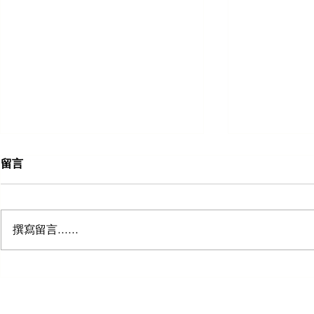
留言
撰寫留言......
五个郊区将成为悉尼的下一个
罗林纳站：
商业热点
羊养殖场售价