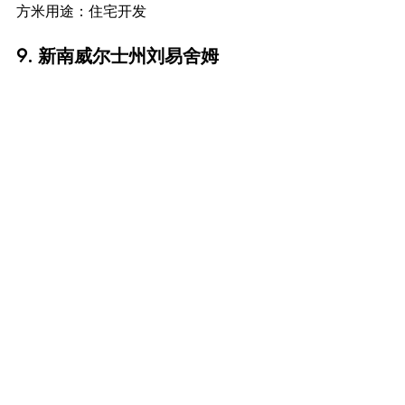
方米用途：住宅开发
9. 新南威尔士州刘易舍姆
（图片来源：commercial real eastate）
这块位于悉尼内西区刘易舍姆的地块，
面积为378平方米，拥有混合用途开发潜
力。该地块已获得五层开发批准，可建
造20个单元、两个零售空间和一个屋顶
露台，位置优越，邻近轻轨、火车站和
学校。