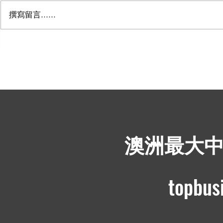
撰寫留言......
五个郊区将成为悉尼的下一个
罗林纳站：
商业热点
羊养殖场售价
​澳洲最大
topbus