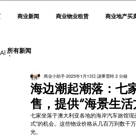
页
商业新闻
商业物业租赁
商业地产买
所有新闻
All posts
商业小助手
2025年1月13日
讀畢需時 2 分鐘
海边潮起潮落：七
售，提供“海景生活
七家坐落于澳大利亚各地的海岸汽车旅馆现
式”的机会。这些物业价格从几百万到数千
光。