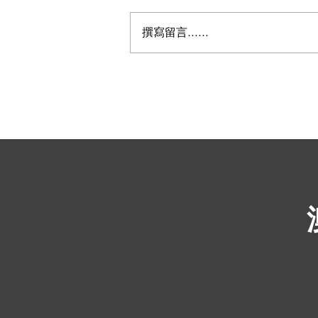
撰寫留言......
五个郊区将成为悉尼的下一个
商业热点