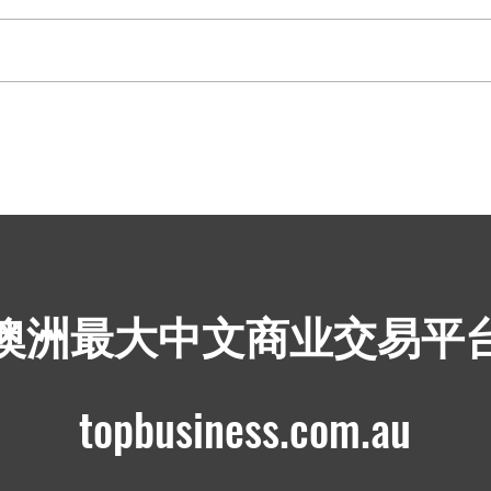
罗林纳站：澳大利亚最大的绵
Woo
羊养殖场售价2000万美元+
租约
​澳洲最大中文商业交易平
topbusiness.com.au