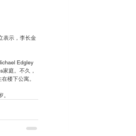
都独立表示，李长金
l Edgley
oss家庭。不久，
住在楼下公寓。 
0岁。