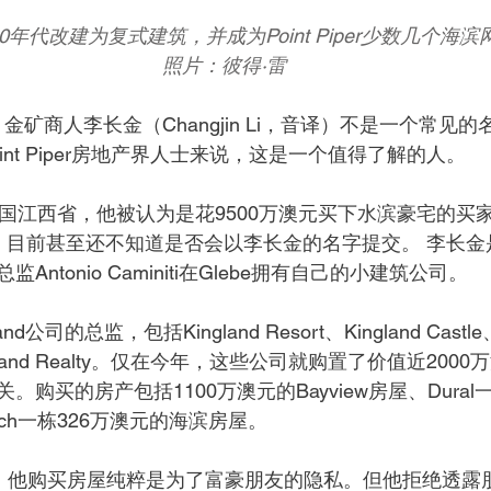
1980年代改建为复式建筑，并成为Point Piper少数几个
照片：彼得·雷
，金矿商人李长金（Changjin Li，音译）不是一个常见
nt Piper房地产界人士来说，这是一个值得了解的人。 
中国江西省，他被认为是花9500万澳元买下水滨豪宅的买
目前甚至还不知道是否会以李长金的名字提交。 李长金是King
ntonio Caminiti在Glebe拥有自己的小建筑公司。 
and公司的总监，包括Kingland Resort、Kingland Castle、
ngland Realty。仅在今年，这些公司就购置了价值近20
购买的房产包括1100万澳元的Bayview房屋、Dural
each一栋326万澳元的海滨房屋。 
曾表示，他购买房屋纯粹是为了富豪朋友的隐私。但他拒绝透