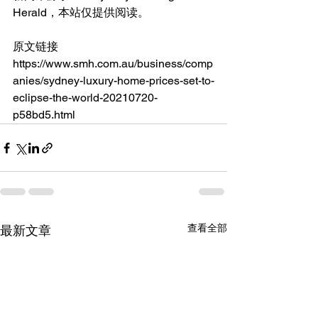
Herald，本站仅提供阅读。
原文链接
https://www.smh.com.au/business/comp
anies/sydney-luxury-home-prices-set-to-
eclipse-the-world-20210720-
p58bd5.html
查看全部
最新文章