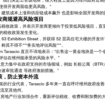
表示：“我们决定出售该地块，很大程度上是因为维州政府近
使得开发商面临更高风险。”
指出，建筑成本上涨和供应链成本飙升 也是影响全国开发商
发商规避高风险项目
州的高税收政策，并表示开发商更倾向于投资低风险项目，直
的税收政策发生变化。
年购入 63 Exhibition Street，并获得 52 层高住宅大楼
a 称其不得不**“务实地评估风险”**。
 Sam Tarascio 直言不讳地表示：“出售这一黄金地块是一
评估在维州能承受的风险水平。”
注意力集中在政府支持的市场领域，例如 长租公寓（BTR
快速审批通道 等政府激励措施。”
策，防止资本外流
的行业代表，Tarascio 多年来一直在呼吁维州政府改
外流至其他州。
与房地产行业加强合作，重新评估税收、收费和附加费的