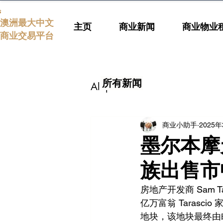
s
澳洲最大中文
主页
商业新闻
商业物业
商业交易平台
所有新闻
All posts
商业小助手
2025
墨尔本摩天
族出售市
房地产开发商 Sam 
亿万富翁 Tarasc
地块，该地块最终由毗邻的