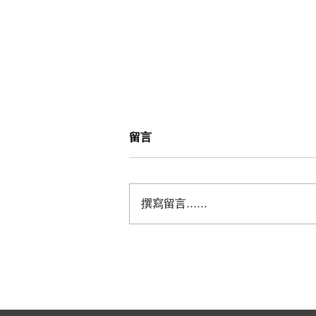
留言
撰寫留言......
五个郊区将成为悉尼的下一个
商业热点