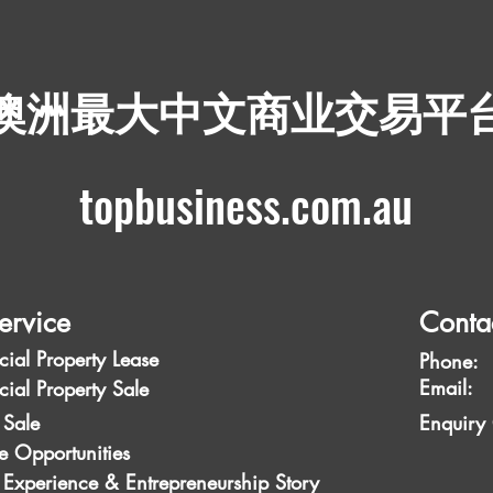
​澳洲最大中文商业交易平
topbusiness.com.au
ervice
Conta
ial Property Lease
Phone:
Emai
ial Property Sale
 Sale
Enquiry
e Opportunities
 Experience & Entrepreneurship Story