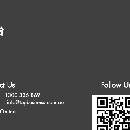
台
ct Us
Follow U
 1300 336 869
l:
info@topbusiness.com.au
 Online