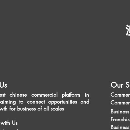
Us
Our S
est chinese commercial platform in
Commerc
aiming to connect opportunities and
Commerc
wth for business of all scales
Business
Franchis
 with Us
Business