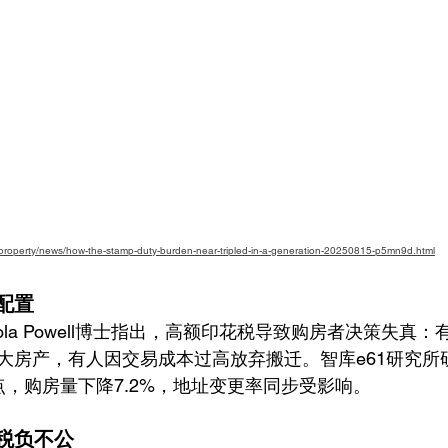
property/news/how-the-stamp-duty-burden-near-tripled-in-a-generation-20250815-p5mn9d.html
置  
icola Powell博士指出，高额印花税导致购房者决策失真
大房产，有人因交易成本过高放弃搬迁。智库e61研究所
点，购房量下降7.2%，地址变更率同步受影响。
税负不公