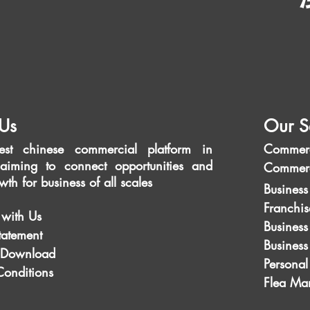
Us
Our S
est chinese commercial platform in
Commerc
aiming to connect opportunities and
Commerc
wth for business of all scales
Business
Franchis
 with Us
Business
tatement
Busines
 Download
Personal
Conditions
Flea Mar