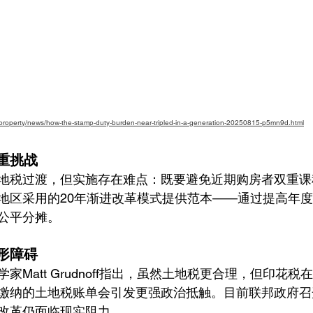
property/news/how-the-stamp-duty-burden-near-tripled-in-a-generation-20250815-p5mn9d.html
重挑战 
地税过渡，但实施存在难点：既要避免近期购房者双重课
地区采用的20年渐进改革模式提供范本——通过提高年
公平分摊。
形障碍
家Matt Grudnoff指出，虽然土地税更合理，但印花
缴纳的土地税账单会引发更强政治抵触。目前联邦政府召
改革仍面临现实阻力。