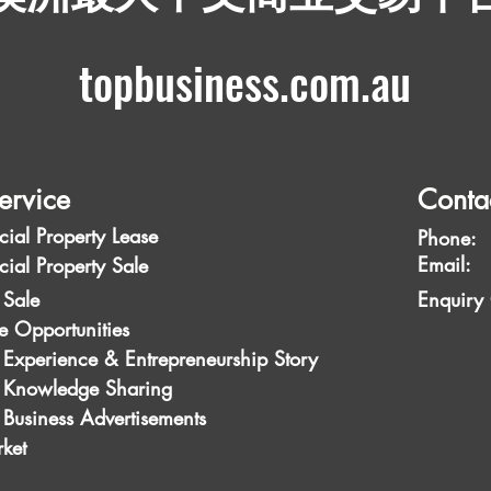
topbusiness.com.au
ervice
Conta
ial Property Lease
Phone:
Emai
ial Property Sale
 Sale
Enquiry
e Opportunities
 Experience & Entrepreneurship Story
s Knowledge Sharing
 Business Advertisements
ket