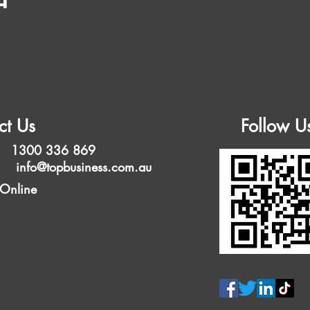
ct Us
Follow U
 1300 336 869
l:
info@topbusiness.com.au
 Online