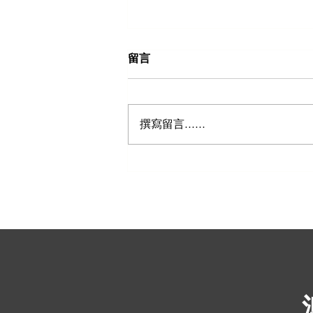
留言
撰寫留言......
五个郊区将成为悉尼的下一个
商业热点