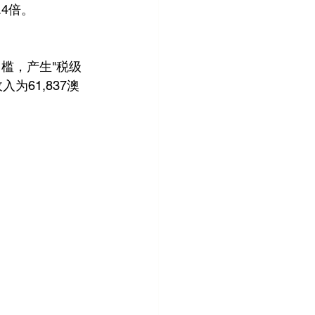
.4倍。
槛，产生"税级
61,837澳