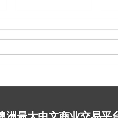
罗林纳站：澳大利亚最大的绵
Woo
羊养殖场售价2000万美元+
租约
​澳洲最大中文商业交易平