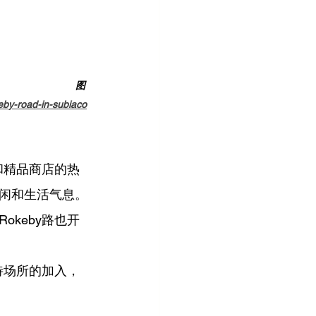
                         
图
eby-road-in-subiaco
和精品商店的热
闲和生活气息。
keby路也开
待场所的加入，