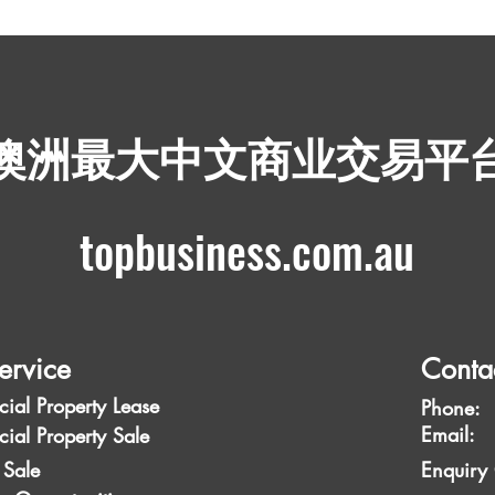
​澳洲最大中文商业交易平
topbusiness.com.au
ervice
Conta
ial Property Lease
Phone:
Emai
ial Property Sale
 Sale
Enquiry