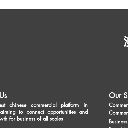
Us
Our S
est chinese commercial platform in
Commerc
aiming to connect opportunities and
Commerc
wth for business of all scales
Business