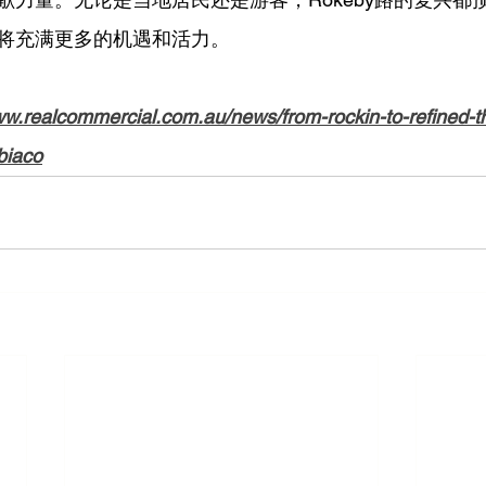
将充满更多的机遇和活力。
ww.realcommercial.com.au/news/from-rockin-to-refined-th
biaco