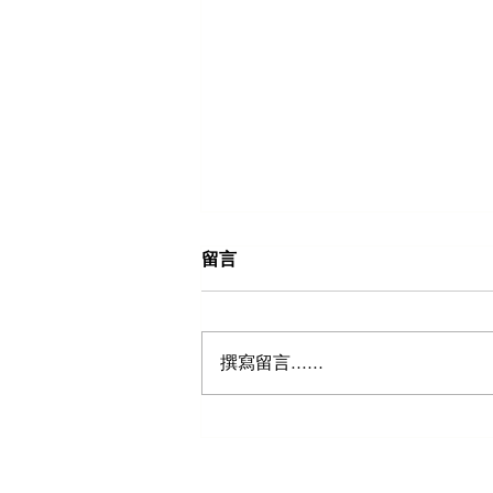
留言
撰寫留言......
五个郊区将成为悉尼的下一个
商业热点