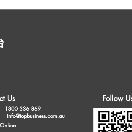
台
ct Us
Follow U
 1300 336 869
l:
info@topbusiness.com.au
 Online