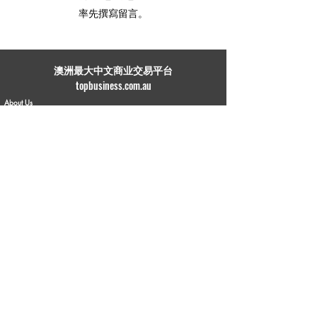
率先撰寫留言。
​澳洲最大中文商业交易平台
topbusiness.com.au
About Us
The largest chinese commercial platform in Sydney, aiming to
connect opportunities and foster growth for business of all scales
Advertise with Us
Privacy Statement
Brochure Download
Terms & Conditions
Our Service
Commercial Property Lease
Commercial Property Sale
Business Sale
Business Experience & Entrepreneurship Story
Business Knowledge Sharing
Personal Business Advertisements
Flea Market
Franchise Opportunities
Contact Us