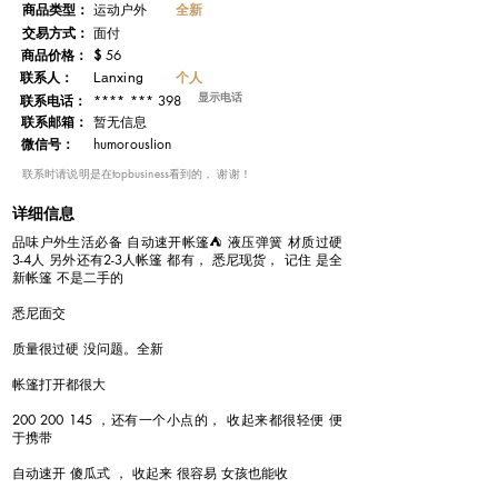
​商品类型：
全新
运动户外
交易方式：
面付
​商品价格：
$
56
联系人：
个人
Lanxing
显示电话
**** *** 398
联系电话：
​联系邮箱：
暂无信息
微信号：
humorouslion
​联系时请说明是在topbusiness看到的， 谢谢！
详细信息
品味户外生活必备 自动速开帐篷⛺ 液压弹簧 材质过硬
3-4人 另外还有2-3人帐篷 都有， 悉尼现货， 记住 是全
新帐篷 不是二手的
悉尼面交
质量很过硬 没问题。全新
帐篷打开都很大
200 200 145
，还有一个小点的， 收起来都很轻便 便
于携带
自动速开 傻瓜式 ， 收起来 很容易 女孩也能收