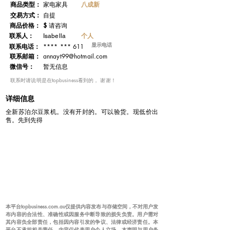
​商品类型：
八成新
家电家具
交易方式：
自提
​商品价格：
$
请咨询
联系人：
个人
Isabella
显示电话
**** *** 611
联系电话：
​联系邮箱：
annayt99@hotmail.com
微信号：
暂无信息
​联系时请说明是在topbusiness看到的， 谢谢！
详细信息
全新苏泊尔豆浆机。没有开封的。可以验货。现低价出
售。先到先得
本平台topbusiness.com.au仅提供内容发布与存储空间，不对用户发
布内容的合法性、准确性或因服务中断导致的损失负责。用户需对
其内容负全部责任，包括因内容引发的争议、法律或经济责任。本
平台不承担相关责任，内容仅代表用户个人立场。本声明与用户条