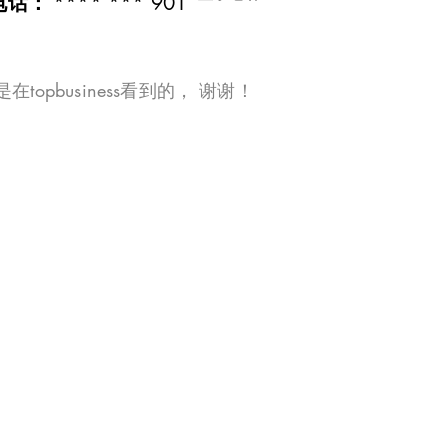
**** *** 901
电话：
在topbusiness看到的， 谢谢！