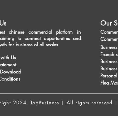
Us
Our S
est chinese commercial platform in
Commerc
aiming to connect opportunities and
Commerc
wth for business of all scales
Business
Franchis
 with Us
Business
tatement
Busines
 Download
Personal
Conditions
Flea Mar
ight 2024. TopBusiness | All rights reserved |