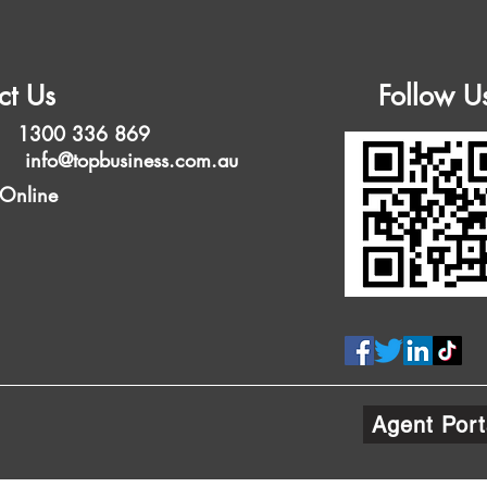
ct Us
Follow U
 1300 336 869
l:
info@topbusiness.com.au
 Online
Agent Port