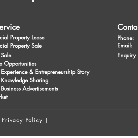
ervice
Conta
ial Property Lease
Phone:
Emai
ial Property Sale
 Sale
Enquiry
e Opportunities
 Experience & Entrepreneurship Story
s Knowledge Sharing
 Business Advertisements
ket
 Privacy Policy |