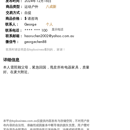
发布时间：
2024年12月16日
​商品类型：
八成新
运动户外
交易方式：
自提
​商品价格：
$
请咨询
联系人：
个人
George
显示电话
**** *** 100
联系电话：
​联系邮箱：
haoruchen2002@yahoo.com.au
微信号：
georgechen88
​联系时请说明是在topbusiness看到的， 谢谢！
详细信息
本人需照顾父母，紧急回国，甩卖所有电器家具，质量
好。在麦大附近。
本平台topbusiness.com.au仅提供内容发布与存储空间，不对用户发
布内容的合法性、准确性或因服务中断导致的损失负责。用户需对
其内容负全部责任，包括因内容引发的争议、法律或经济责任。本