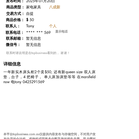
发布时间：
2025年01月20日
​商品类型：
八成新
家电家具
交易方式：
自提
​商品价格：
$
50
联系人：
个人
Tony
显示电话
**** *** 569
联系电话：
​联系邮箱：
暂无信息
微信号：
暂无信息
​联系时请说明是在topbusiness看到的， 谢谢！
详细信息
一年新实木床头柜2个卖$50, 还有新queen size 双人床
垫，台子，4 把椅子， 单人床加床垫等等 在marsfield
nsw 电tony
0425291569
本平台topbusiness.com.au仅提供内容发布与存储空间，不对用户发
布内容的合法性、准确性或因服务中断导致的损失负责。用户需对