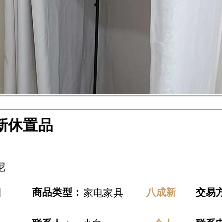
新休置品
尼
日
​商品类型：
八成新
交易
家电家具