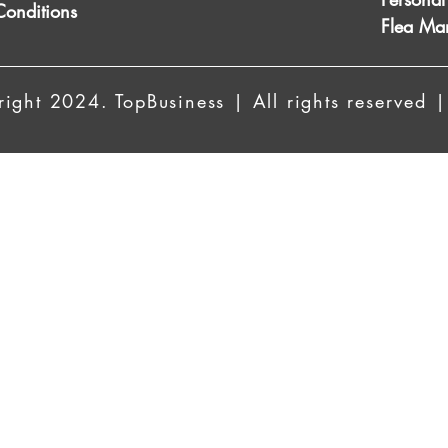
Conditions
Flea Mar
ight 2024. TopBusiness | All rights reserved |