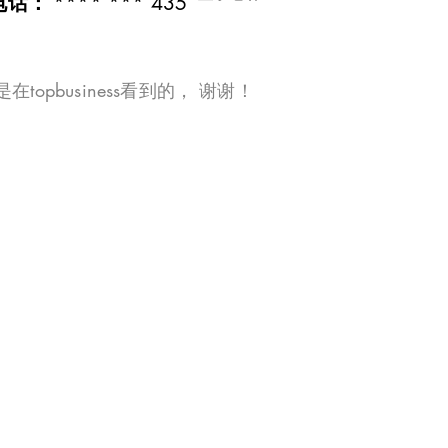
**** *** 435
电话：
在topbusiness看到的， 谢谢！