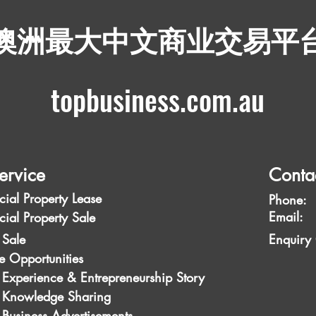
​澳洲最大中文商业交易平
topbusiness.com.au
ervice
Conta
ial Property Lease
Phone:
Emai
ial Property Sale
 Sale
Enquiry
e Opportunities
 Experience & Entrepreneurship Story
s Knowledge Sharing
 Business Advertisements