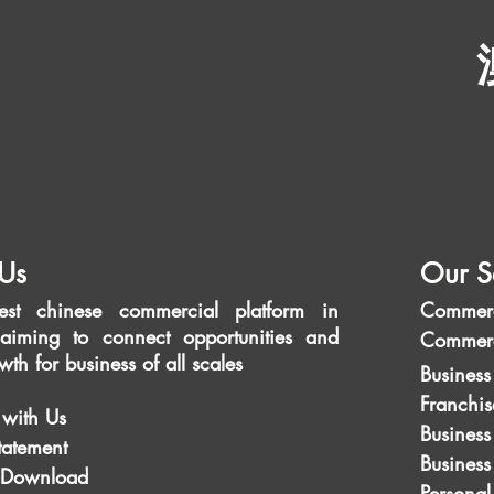
Us
Our S
est chinese commercial platform in
Commerc
aiming to connect opportunities and
Commerc
wth for business of all scales
Business
Franchis
 with Us
Business
tatement
Busines
 Download
Personal