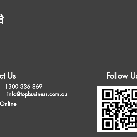
台
ct Us
Follow U
 1300 336 869
l:
info@topbusiness.com.au
 Online