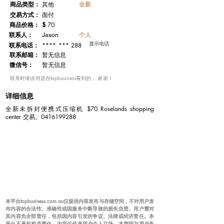
​商品类型：
全新
其他
交易方式：
面付
​商品价格：
$
70
联系人：
个人
Jason
显示电话
**** *** 288
联系电话：
​联系邮箱：
暂无信息
微信号：
暂无信息
​联系时请说明是在topbusiness看到的， 谢谢！
详细信息
全新未拆封便携式压缩机 $70 Roselands shopping
center 交易。0416199288
本平台topbusiness.com.au仅提供内容发布与存储空间，不对用户发
布内容的合法性、准确性或因服务中断导致的损失负责。用户需对
其内容负全部责任，包括因内容引发的争议、法律或经济责任。本
平台不承担相关责任，内容仅代表用户个人立场。本声明与用户条