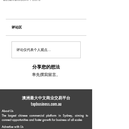
评论区
评论仅代表个人观点...
分享您的想法
率先撰寫留言。
​澳洲最大中文商业交易平台
topbusiness.com.au
About Us
The largest chinese commercial platform in Sydney, aiming to
connect opportunities and foster growth for business of all scales
Advertise with Us