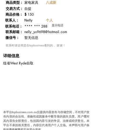
​商品类型：
八成新
家电家具
交易方式：
自提
​商品价格：
$
150
联系人：
个人
Nelly
显示电话
**** *** 288
联系电话：
​联系邮箱：
nelly_yu9698@hotmail.com
微信号：
暂无信息
​联系时请说明是在topbusiness看到的， 谢谢！
详细信息
纽省West Ryde自取
本平台topbusiness.com.au仅提供内容发布与存储空间，不对用户发
布内容的合法性、准确性或因服务中断导致的损失负责。用户需对
其内容负全部责任，包括因内容引发的争议、法律或经济责任。本
平台不承担相关责任，内容仅代表用户个人立场。本声明与用户条
款的最终解释权归本平台所有