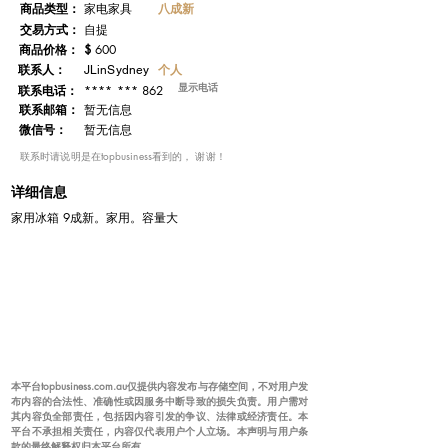
​商品类型：
八成新
家电家具
交易方式：
自提
​商品价格：
$
600
联系人：
个人
JLinSydney
显示电话
**** *** 862
联系电话：
​联系邮箱：
暂无信息
微信号：
暂无信息
​联系时请说明是在topbusiness看到的， 谢谢！
详细信息
家用冰箱 9成新。家用。容量大
本平台topbusiness.com.au仅提供内容发布与存储空间，不对用户发
布内容的合法性、准确性或因服务中断导致的损失负责。用户需对
其内容负全部责任，包括因内容引发的争议、法律或经济责任。本
平台不承担相关责任，内容仅代表用户个人立场。本声明与用户条
款的最终解释权归本平台所有