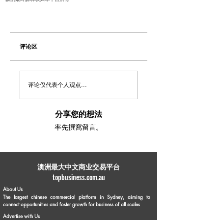
评论区
评论仅代表个人观点...
分享您的想法
率先撰寫留言。
​澳洲最大中文商业交易平台
topbusiness.com.au
About Us
The largest chinese commercial platform in Sydney, aiming to
connect opportunities and foster growth for business of all scales
Advertise with Us