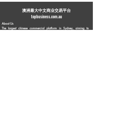
​澳洲最大中文商业交易平台
topbusiness.com.au
About Us
The largest chinese commercial platform in Sydney, aiming to
connect opportunities and foster growth for business of all scales
Advertise with Us
Privacy Statement
Brochure Download
Terms & Conditions
Our Service
Commercial Property Lease
Commercial Property Sale
Business Sale
Business Experience & Entrepreneurship Story
Business Knowledge Sharing
Personal Business Advertisements
Flea Market
Franchise Opportunities
Contact Us
Phone:
1300 336 869
Email:
info@topbusiness.com.au
Enquiry Online
Follow Us