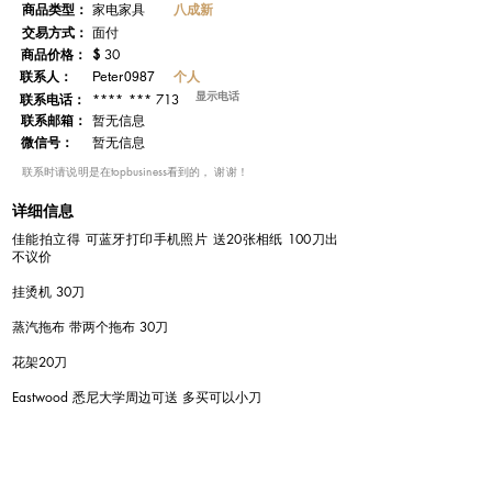
​商品类型：
八成新
家电家具
交易方式：
面付
​商品价格：
$
30
联系人：
个人
Peter0987
显示电话
**** *** 713
联系电话：
​联系邮箱：
暂无信息
微信号：
暂无信息
​联系时请说明是在topbusiness看到的， 谢谢！
详细信息
佳能拍立得 可蓝牙打印手机照片 送20张相纸 100刀出
不议价
挂烫机 30刀
蒸汽拖布 带两个拖布 30刀
花架20刀
Eastwood 悉尼大学周边可送 多买可以小刀