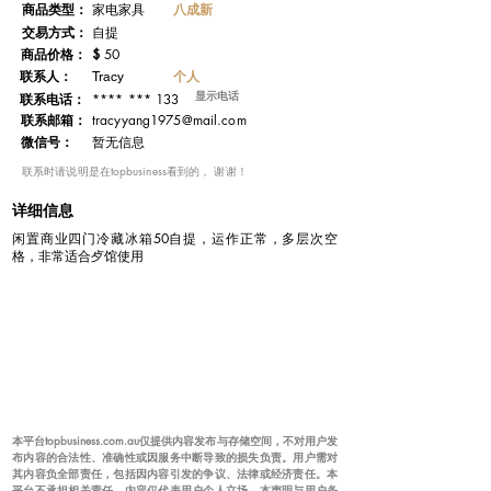
​商品类型：
八成新
家电家具
交易方式：
自提
​商品价格：
$
50
联系人：
个人
Tracy
显示电话
**** *** 133
联系电话：
​联系邮箱：
tracyyang1975@mail.com
微信号：
暂无信息
​联系时请说明是在topbusiness看到的， 谢谢！
详细信息
闲置商业四门冷藏冰箱50自提，运作正常，多层次空
格，非常适合歺馆使用
本平台topbusiness.com.au仅提供内容发布与存储空间，不对用户发
布内容的合法性、准确性或因服务中断导致的损失负责。用户需对
其内容负全部责任，包括因内容引发的争议、法律或经济责任。本
平台不承担相关责任，内容仅代表用户个人立场。本声明与用户条