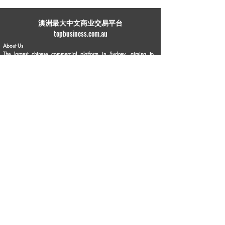
​澳洲最大中文商业交易平台
topbusiness.com.au
About Us
The largest chinese commercial platform in Sydney, aiming to
connect opportunities and foster growth for business of all scales
Advertise with Us
Privacy Statement
Brochure Download
Terms & Conditions
Our Service
Commercial Property Lease
Commercial Property Sale
Business Sale
Business Experience & Entrepreneurship Story
Business Knowledge Sharing
Personal Business Advertisements
Flea Market
Franchise Opportunities
Contact Us
Phone:
1300 336 869
Email:
info@topbusiness.com.au
Enquiry Online