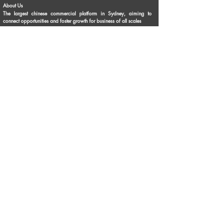
About Us
The largest chinese commercial platform in Sydney, aiming to
connect opportunities and foster growth for business of all scales
Advertise with Us
Privacy Statement
Brochure Download
Terms & Conditions
Our Service
Commercial Property Lease
Commercial Property Sale
Business Sale
Business Experience & Entrepreneurship Story
Business Knowledge Sharing
Personal Business Advertisements
Flea Market
Franchise Opportunities
Contact Us
Phone:
1300 336 869
Email:
info@topbusiness.com.au
Enquiry Online
Follow Us