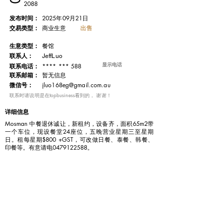
2088
发布时间：
2025年09月21日
交易类型：
出售
商业生意
​生意类型：
餐馆
联系人：
JeffLuo
显示电话
**** *** 588
联系电话：
​联系邮箱：
暂无信息
微信号：
jluo168eg@gmail.com.au
​联系时请说明是在topbusiness看到的， 谢谢！
详细信息
Mosman 中餐退休诚让，新租约，设备齐，面积65m2带
一个车位，现设餐堂24座位，五晚营业星期三至星期
日。租每星期$800 +GST，可改做日餐、泰餐、韩餐、
印餐等。有意请电0479122588。