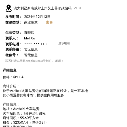
澳大利亚新南威尔士州艾士菲邮政编码: 2131
发布时间：
2024年12月13日
交易类型：
出售
商业生意
​生意类型：
咖啡店
联系人：
Mel Xu
显示电话
**** *** 118
联系电话：
​联系邮箱：
暂无信息
微信号：
暂无信息
​联系时请说明是在topbusiness看到的， 谢谢！
详细信息
价格：$P.O.A
商铺介绍：
位于Ashfield火车站旁边的咖啡馆正在转让，是一家本地
的小而温馨的咖啡馆，提供室内用餐服务
详细信息：
地址：Ashfield 火车站旁
火车站距离：1分钟步行路程
店铺面积：55-60平方米
租金：$2350/月（包括GST）
租期：剩余3年+3年