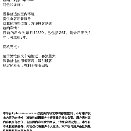
特色和设施：
温馨舒适的室内环境
提供食客用餐服务
优越的地理位置，方便顾客到达
租约详情：
目前的租金为每月$2350，已包括GST。剩余租期为3
年，可续租3年。
商机亮点：
位于繁忙的火车站附近，客流量大
温馨舒适的用餐环境，吸引顾客
稳定的租金，有利于投资回报
本平台topbusiness.com.au仅提供内容发布与存储空间，不对用户发
布内容的合法性、准确性或因服务中断导致的损失负责。用户需对其
内容负全部责任，包括因内容引发的争议、法律或经济责任。本平台
不承担相关责任，内容仅代表用户个人立场。本声明与用户条款的最
终解释权归本平台所有