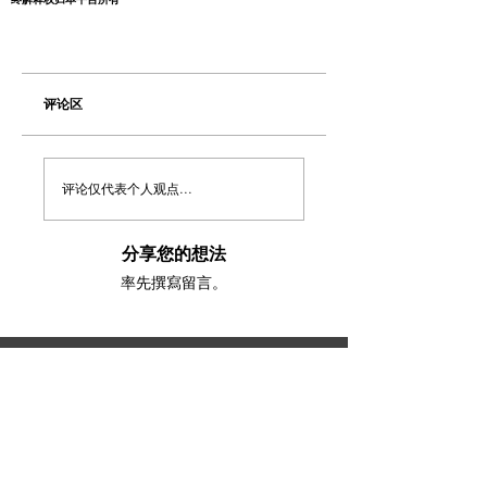
评论区
评论仅代表个人观点...
分享您的想法
率先撰寫留言。
​澳洲最大中文商业交易平台
topbusiness.com.au
About Us
The largest chinese commercial platform in Sydney, aiming to
connect opportunities and foster growth for business of all scales
Advertise with Us