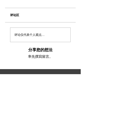
评论区
评论仅代表个人观点...
分享您的想法
率先撰寫留言。
​澳洲最大中文商业交易平台
topbusiness.com.au
About Us
The largest chinese commercial platform in Sydney, aiming to
connect opportunities and foster growth for business of all scales
Advertise with Us
Privacy Statement
Brochure Download