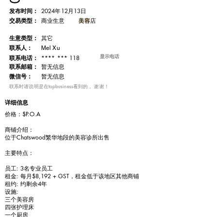
发布时间：
2024年12月13日
交易类型：
出售
美容店
商业生意
​生意类型：
其它
联系人：
Mel Xu
显示电话
**** *** 118
联系电话：
​联系邮箱：
暂无信息
微信号：
暂无信息
​联系时请说明是在topbusiness看到的， 谢谢！
详细信息
价格：$P.O.A
商铺介绍：
位于Chatswood繁华地段的美容诊所出售
主要特点：
员工: 3名专业员工
租金: 每月$8,192 + GST，租金低于该地区其他商铺
租约: 约剩余4年
设施:
三个美容房
四张护理床
一个厨房