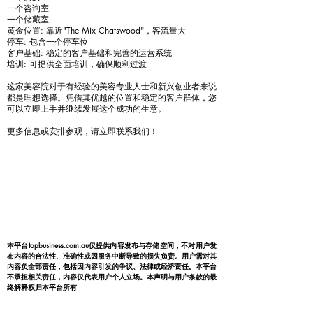
一个咨询室
一个储藏室
黄金位置: 靠近"The Mix Chatswood"，客流量大
停车: 包含一个停车位
客户基础: 稳定的客户基础和完善的运营系统
培训: 可提供全面培训，确保顺利过渡
这家美容院对于有经验的美容专业人士和新兴创业者来说
都是理想选择。凭借其优越的位置和稳定的客户群体，您
可以立即上手并继续发展这个成功的生意。
更多信息或安排参观，请立即联系我们！
本平台topbusiness.com.au仅提供内容发布与存储空间，不对用户发
布内容的合法性、准确性或因服务中断导致的损失负责。用户需对其
内容负全部责任，包括因内容引发的争议、法律或经济责任。本平台
不承担相关责任，内容仅代表用户个人立场。本声明与用户条款的最
终解释权归本平台所有