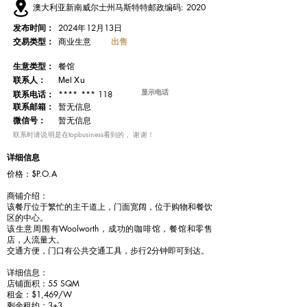
澳大利亚新南威尔士州马斯特特邮政编码: 2020
发布时间：
2024年12月13日
交易类型：
出售
商业生意
​生意类型：
餐馆
联系人：
Mel Xu
显示电话
**** *** 118
联系电话：
​联系邮箱：
暂无信息
微信号：
暂无信息
​联系时请说明是在topbusiness看到的， 谢谢！
详细信息
价格：$P.O.A
商铺介绍：
该餐厅位于繁忙的主干道上，门面宽阔，位于购物和餐饮
区的中心。
该生意周围有Woolworth，成功的咖啡馆，餐馆和零售
店，人流量大。
交通方便，门口有公共交通工具，步行2分钟即可到达。
详细信息：
店铺面积：55 SQM
租金：$1,469/W
剩余租约：3+3