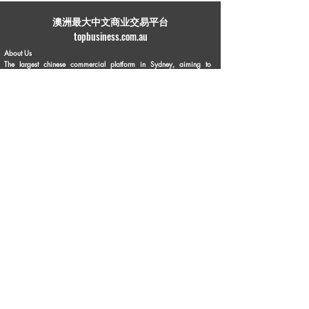
​澳洲最大中文商业交易平台
topbusiness.com.au
About Us
The largest chinese commercial platform in Sydney, aiming to
connect opportunities and foster growth for business of all scales
Advertise with Us
Privacy Statement
Brochure Download
Terms & Conditions
Our Service
Commercial Property Lease
Commercial Property Sale
Business Sale
Business Experience & Entrepreneurship Story
Business Knowledge Sharing
Personal Business Advertisements
Flea Market
Franchise Opportunities
Contact Us
Phone:
1300 336 869
Email:
info@topbusiness.com.au
Enquiry Online
Follow Us