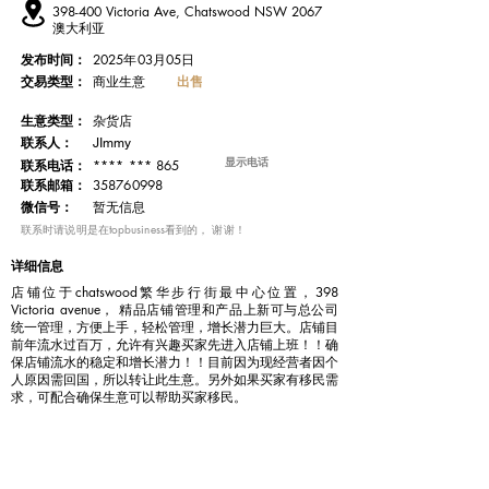
398-400 Victoria Ave, Chatswood NSW 2067
澳大利亚
发布时间：
2025年03月05日
交易类型：
出售
商业生意
​生意类型：
杂货店
联系人：
JImmy
显示电话
**** *** 865
联系电话：
​联系邮箱：
358760998
微信号：
暂无信息
​联系时请说明是在topbusiness看到的， 谢谢！
详细信息
店铺位于chatswood繁华步行街最中心位置，398
Victoria avenue， 精品店铺管理和产品上新可与总公司
统一管理，方便上手，轻松管理，增长潜力巨大。店铺目
前年流水过百万，允许有兴趣买家先进入店铺上班！！确
保店铺流水的稳定和增长潜力！！目前因为现经营者因个
人原因需回国，所以转让此生意。另外如果买家有移民需
求，可配合确保生意可以帮助买家移民。