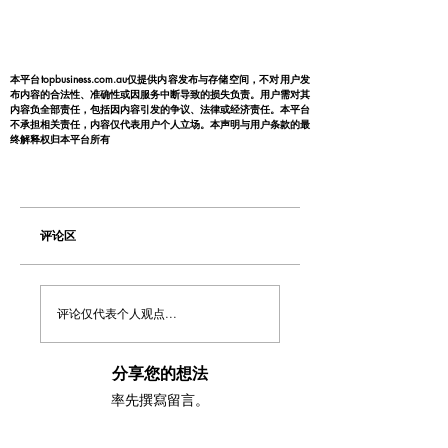
本平台topbusiness.com.au仅提供内容发布与存储空间，不对用户发
布内容的合法性、准确性或因服务中断导致的损失负责。用户需对其
内容负全部责任，包括因内容引发的争议、法律或经济责任。本平台
不承担相关责任，内容仅代表用户个人立场。本声明与用户条款的最
终解释权归本平台所有
评论区
评论仅代表个人观点...
分享您的想法
率先撰寫留言。