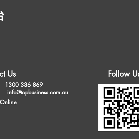
台
ct Us
Follow U
 1300 336 869
l:
info@topbusiness.com.au
 Online