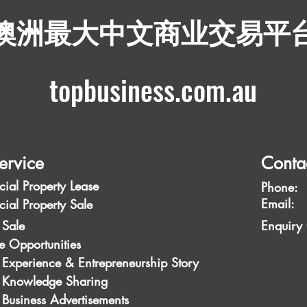
​澳洲最大中文商业交易平
topbusiness.com.au
ervice
Conta
ial Property Lease
Phone:
Emai
ial Property Sale
 Sale
Enquiry
e Opportunities
 Experience & Entrepreneurship Story
s Knowledge Sharing
 Business Advertisements