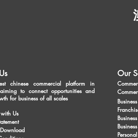
Us
Our S
est chinese commercial platform in
Commerc
aiming to connect opportunities and
Commerc
wth for business of all scales
Business
Franchis
 with Us
Business
tatement
Busines
 Download
Personal