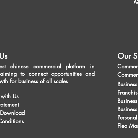
Us
Our S
est chinese commercial platform in
Commerc
aiming to connect opportunities and
Commerc
wth for business of all scales
Business
Franchis
 with Us
Business
tatement
Busines
 Download
Personal
Conditions
Flea Mar