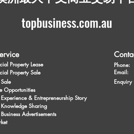
topbusiness.com.au
ervice
Conta
ial Property Lease
Phone:
Emai
ial Property Sale
 Sale
Enquiry
e Opportunities
 Experience & Entrepreneurship Story
s Knowledge Sharing
 Business Advertisements
ket