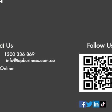
ct Us
Follow U
 1300 336 869
l:
info@topbusiness.com.au
 Online