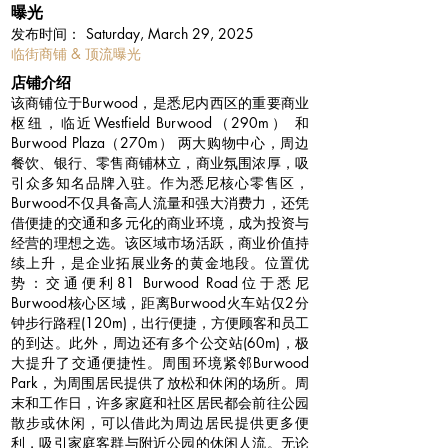
曝光
​发布时间：
Saturday, March 29, 2025
临街商铺 & 顶流曝光
​店铺介绍
该商铺位于Burwood，是悉尼内西区的重要商业
枢纽，临近Westfield Burwood（290m） 和
Burwood Plaza（270m） 两大购物中心，周边
餐饮、银行、零售商铺林立，商业氛围浓厚，吸
引众多知名品牌入驻。作为悉尼核心零售区，
Burwood不仅具备高人流量和强大消费力，还凭
借便捷的交通和多元化的商业环境，成为投资与
经营的理想之选。该区域市场活跃，商业价值持
续上升，是企业拓展业务的黄金地段。位置优
势：交通便利81 Burwood Road位于悉尼
Burwood核心区域，距离Burwood火车站仅2分
钟步行路程(120m)，出行便捷，方便顾客和员工
的到达。此外，周边还有多个公交站(60m)，极
大提升了交通便捷性。周围环境紧邻Burwood
Park，为周围居民提供了放松和休闲的场所。周
末和工作日，许多家庭和社区居民都会前往公园
散步或休闲，可以借此为周边居民提供更多便
利，吸引家庭客群与附近公园的休闲人流。无论