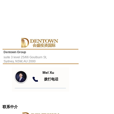
Dentown Group
suite 3 level 25/66 Goulburn St,
Sydney, NSW, AU 2000
Mel Xu
​拨打电话
联系中介