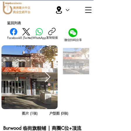
topbusiness
澳洲最大中文
商业交易平台
返回列表
复制链接
Facebook
X (Twitter)
WhatsApp
微信扫码分享
图片 (1张)
户型图 (0张)
Burwood 临街旗舰铺 | 商圈C位+顶流