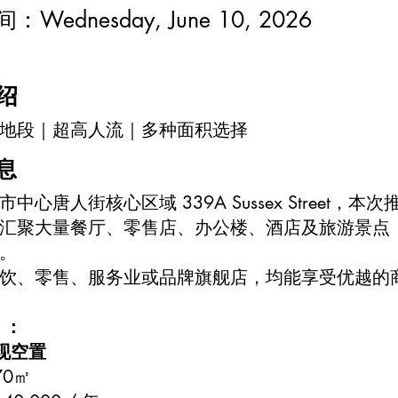
时间：
Wednesday, June 10, 2026
绍
金地段｜超高人流｜多种面积选择
息
中心唐人街核心区域 339A Sussex Street
汇聚大量餐厅、零售店、办公楼、酒店及旅游景点
。
饮、零售、服务业或品牌旗舰店，均能享受优越的
 ：
- 现空置
70㎡