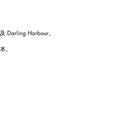
及 Darling Harbour。
成本。