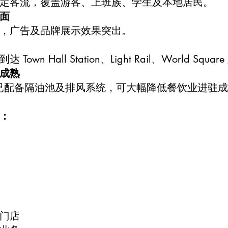
定客流，覆盖游客、上班族、学生及本地居民。
面
，广告及品牌展示效果突出。
Town Hall Station、Light Rail、World Square 
成熟
 7 已配备隔油池及排风系统，可大幅降低餐饮业进驻
：
门店