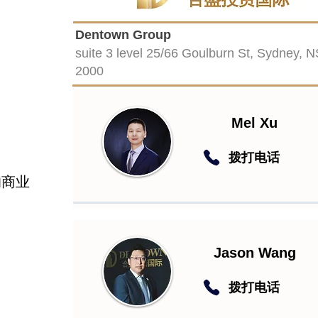
Dentown Group
suite 3 level 25/66 Goulburn St, Sydney, 
2000
Mel Xu
​拨打电话
的商业
Jason Wang
​拨打电话